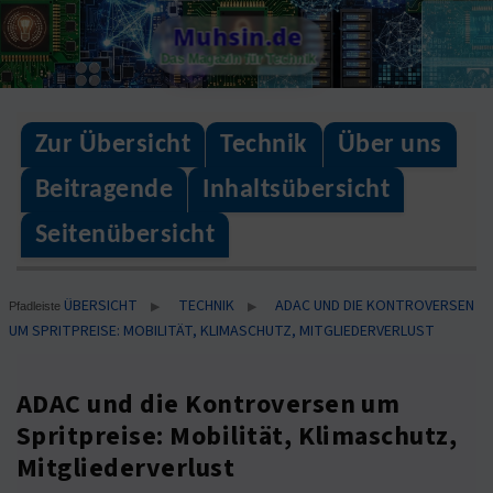
Skip
Muhsin.de
to
Das Magazin für Technik
content
Zur Übersicht
Technik
Über uns
Beitragende
Inhaltsübersicht
Seitenübersicht
ÜBERSICHT
TECHNIK
ADAC UND DIE KONTROVERSEN
▶
▶
Pfadleiste
UM SPRITPREISE: MOBILITÄT, KLIMASCHUTZ, MITGLIEDERVERLUST
ADAC und die Kontroversen um
Spritpreise: Mobilität, Klimaschutz,
Mitgliederverlust