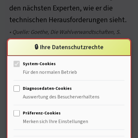
den nächsten Experten, wie er die
technischen Herausforderungen sieht.
• Quelle: Goethe, Die Wahlverwandtschaften, S.
120
🔒 Ihre Datenschutzrechte
System-Cookies
Für den normalen Betrieb
Ein Technologe über die Zukunft
der E-Mobilität
Diagnosedaten-Cookies
Auswertung des Besucherverhaltens
Präferenz-Cookies
Merken sich Ihre Einstellungen