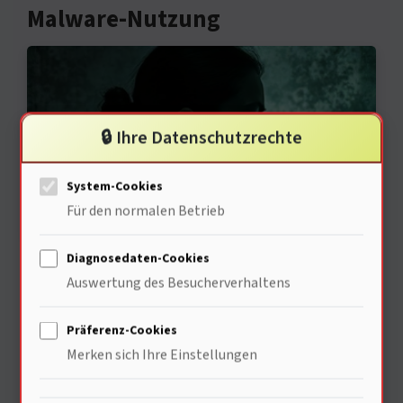
Malware-Nutzung
🔒 Ihre Datenschutzrechte
System-Cookies
Für den normalen Betrieb
Die digitale Welt spiegelt die
Diagnosedaten-Cookies
Auswertung des Besucherverhaltens
menschliche Psyche wider. 73% der
Nutzer agieren impulsiv. Das Bedürfnis
Präferenz-Cookies
Merken sich Ihre Einstellungen
nach sofortiger Befriedigung ist stark.
Cyberkriminalität nutzt diese