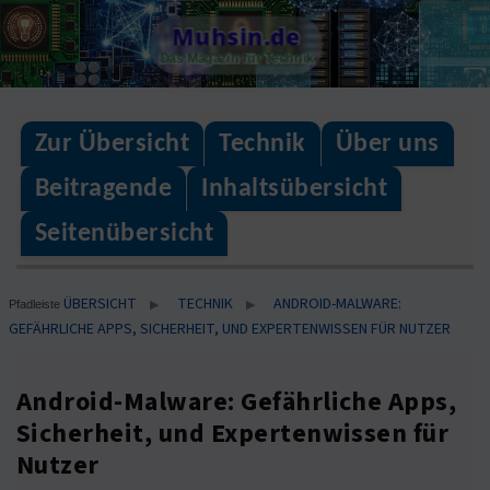
Skip
Muhsin.de
to
Das Magazin für Technik
content
Zur Übersicht
Technik
Über uns
Beitragende
Inhaltsübersicht
Seitenübersicht
ÜBERSICHT
TECHNIK
ANDROID-MALWARE:
▶
▶
Pfadleiste
GEFÄHRLICHE APPS, SICHERHEIT, UND EXPERTENWISSEN FÜR NUTZER
Android-Malware: Gefährliche Apps,
Sicherheit, und Expertenwissen für
Nutzer