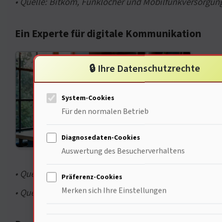
• Quelle: Bitkom, Funklöcher und Mobilfunkversorgung
Ein Experte für digitale Kommunikation
Die A
🔒 Ihre Datenschutzrechte
beric
selbs
System-Cookies
Für den normalen Betrieb
Wert 
kein
Diagnosedaten-Cookies
Auswertung des Besucherverhaltens
könn
• Quelle: Pew Research Center, Trends in Communicati
Präferenz-Cookies
Merken sich Ihre Einstellungen
• Quelle: Statista, Daten über Sprachqualität, S. 7