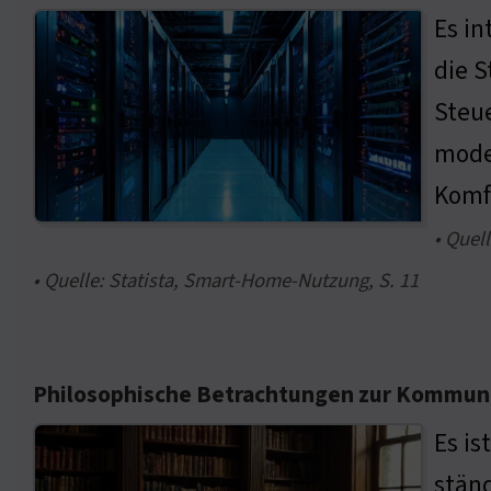
Es i
die S
Steu
moder
Komfo
• Quel
• Quelle: Statista, Smart-Home-Nutzung, S. 11
Philosophische Betrachtungen zur Kommun
Es is
ständ