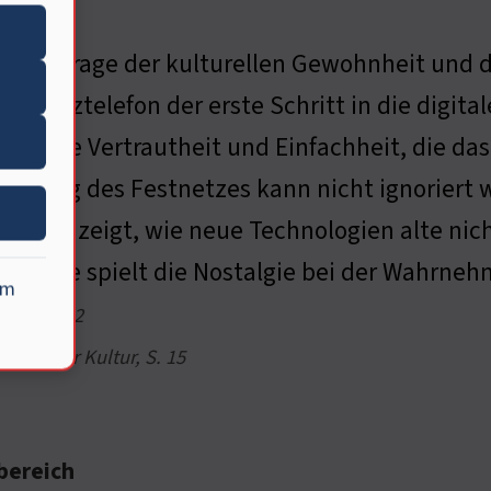
ion
t eine Frage der kulturellen Gewohnheit und 
estnetztelefon der erste Schritt in die dig
zen die Vertrautheit und Einfachheit, die das 
kerung des Festnetzes kann nicht ignoriert w
rucks zeigt, wie neue Technologien alte nic
e Rolle spielt die Nostalgie bei der Wahrne
um
del, S. 22
fluss der Kultur, S. 15
bereich