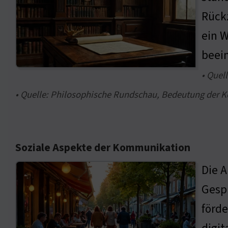
Rückz
ein W
beein
• Quel
• Quelle: Philosophische Rundschau, Bedeutung der 
Soziale Aspekte der Kommunikation
Die A
Gesp
förde