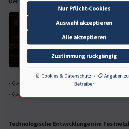
Der Einfluss der Kultur auf die Kommunikat
Nur Pflicht-Cookies
Es is
Auswahl akzeptieren
das F
Alle akzeptieren
schät
Veran
Zustimmung rückgängig
Buchd
Welch
📄 Cookies & Datenschutz
•
📋 Angaben z
• Quelle: Historisches Lexikon, Kommunikation im Wan
Betreiber
• Quelle: Deutsche Gesellschaft für Kommunikation, Ein
Technologische Entwicklungen im Festnetz