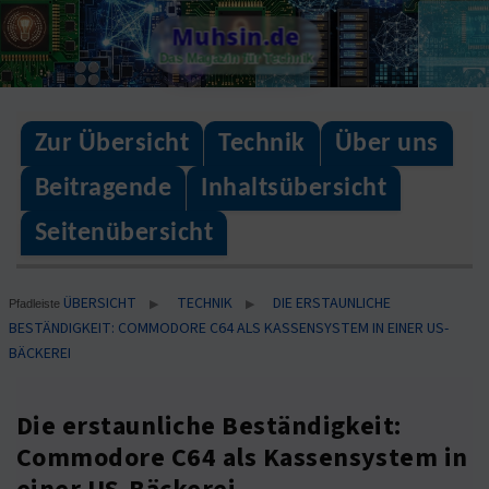
Skip
Muhsin.de
to
Das Magazin für Technik
content
Zur Übersicht
Technik
Über uns
Beitragende
Inhaltsübersicht
Seitenübersicht
ÜBERSICHT
TECHNIK
DIE ERSTAUNLICHE
▶
▶
Pfadleiste
BESTÄNDIGKEIT: COMMODORE C64 ALS KASSENSYSTEM IN EINER US-
BÄCKEREI
Die erstaunliche Beständigkeit:
Commodore C64 als Kassensystem in