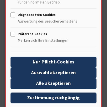
Für den normalen Betrieb
Technik noch auf Langlebigkeit
ausgelegt war —\n
Diagnosedaten-Cookies
Auswertung des Besucherverhaltens
Weitere faszinierende
Präferenz-Cookies
Anekdoten rund um den
Merken sich Ihre Einstellungen
Commodore C64
\n
Nur Pflicht-Cookies
Neben ihrer FUNKTION als
Auswahl akzeptieren
Kassensystem gibt es noch viele
Alle akzeptieren
weitere interessante Aspekte des C64
Zustimmung rückgängig
zu entdecken […] Weißt Du; was ich