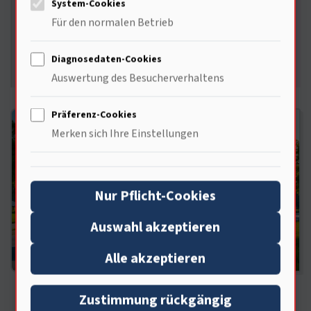
System-Cookies
Entdecke die neuesten Erkenntnisse über
Für den normalen Betrieb
Elektroauto-Batterien. Wie beeinflusst derdie
Technik? Welche Mythen sind überholt? Lass uns
Diagnosedaten-Cookies
gemeinsam die Zukunft der Mobilität erkunden.
Auswertung des Besucherverhaltens
Präferenz-Cookies
Merken sich Ihre Einstellungen
Nur Pflicht-Cookies
Auswahl akzeptieren
Alle akzeptieren
Zustimmung rückgängig