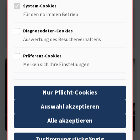
System-Cookies
Die neue Benutzeroberfläche des Amazon Fire
Für den normalen Betrieb
TV sorgt für mehr Übersichtlichkeit ( … )
Erkenne jetzt sofort, welchekostenlos sind. Eine
Diagnosedaten-Cookies
Auswertung des Besucherverhaltens
echte Erleichterung für Nutzer!
Präferenz-Cookies
Merken sich Ihre Einstellungen
Nur Pflicht-Cookies
Auswahl akzeptieren
Alle akzeptieren
Zustimmung rückgängig