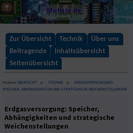
Skip
Muhsin.de
to
Das Magazin für Technik
content
Zur Übersicht
Technik
Über uns
Beitragende
Inhaltsübersicht
Seitenübersicht
ÜBERSICHT
TECHNIK
ERDGASVERSORGUNG:
▶
▶
Pfadleiste
SPEICHER, ABHÄNGIGKEITEN UND STRATEGISCHE WEICHENSTELLUNGEN
Erdgasversorgung: Speicher,
Abhängigkeiten und strategische
Weichenstellungen