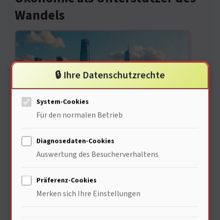
Wandels
🔒 Ihre Datenschutzrechte
System-Cookies
Für den normalen Betrieb
Anreize sind entscheidend · Wenn wir
Diagnosedaten-Cookies
den Preis von fossilen Brennstoffen
Auswertung des Besucherverhaltens
erhöhen, wird der Umstieg auf
Präferenz-Cookies
Erneuerbare attraktiver. Studien
Merken sich Ihre Einstellungen
zeigen, dass 80 % der Bürger bereit