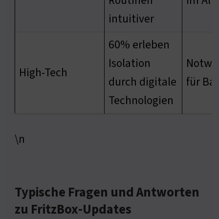
Routinen
im All
intuitiver
60% erleben
Isolation
Notwe
High-Tech
durch digitale
für Ba
Technologien
\n
Typische Fragen und Antworten
zu FritzBox-Updates