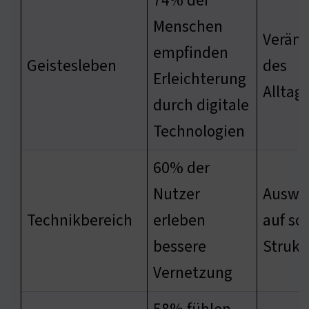
74% der
Menschen
Verän
empfinden
Geistesleben
des
Erleichterung
Alltag
durch digitale
Technologien
60% der
Nutzer
Auswi
Technikbereich
erleben
auf soz
bessere
Strukt
Vernetzung