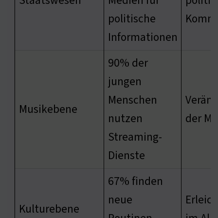
Staatswesen
Medien für
politi
politische
Kommu
Informationen
90% der
jungen
Menschen
Verän
Musikebene
nutzen
der Mu
Streaming-
Dienste
67% finden
neue
Erleic
Kulturebene