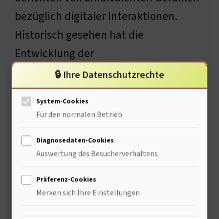
bezüglich digitaler Interaktionen.
Historisch gesehen hat die
Entwicklung der
Massenkommunikation (20.
🔒 Ihre Datenschutzrechte
Jahrhundert) unsere Psyche
System-Cookies
tiefgreifend beeinflusst. Wie können
Für den normalen Betrieb
wir gesunde Beziehungen in dieser
Diagnosedaten-Cookies
neuen Realität aufbauen? Ich
Auswertung des Besucherverhaltens
übergebe an den ökonomischen
Präferenz-Cookies
Experten.
Merken sich Ihre Einstellungen
• Quelle: American Psychological Association, The