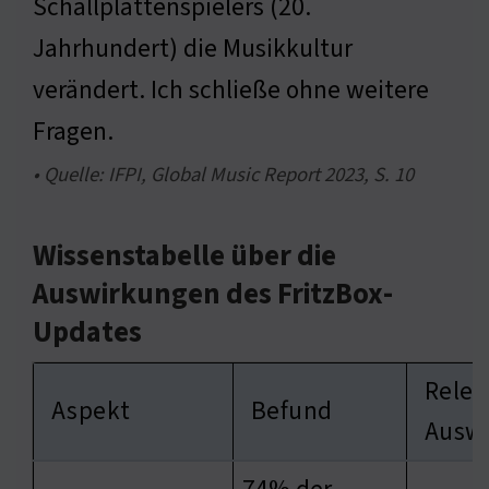
Schallplattenspielers (20.
Jahrhundert) die Musikkultur
verändert. Ich schließe ohne weitere
Fragen.
• Quelle: IFPI, Global Music Report 2023, S. 10
Wissenstabelle über die
Auswirkungen des FritzBox-
Updates
Relev
Aspekt
Befund
Ausw