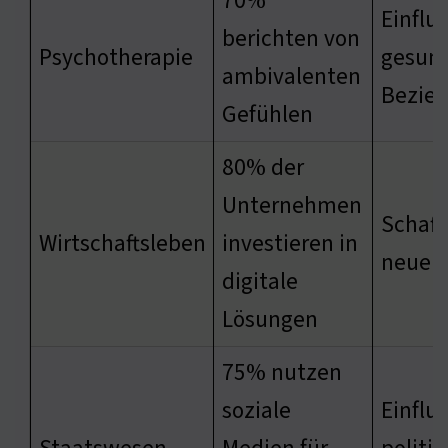
70%
Einflus
berichten von
Psychotherapie
gesun
ambivalenten
Bezie
Gefühlen
80% der
Unternehmen
Schaff
Wirtschaftsleben
investieren in
neuer 
digitale
Lösungen
75% nutzen
soziale
Einflus