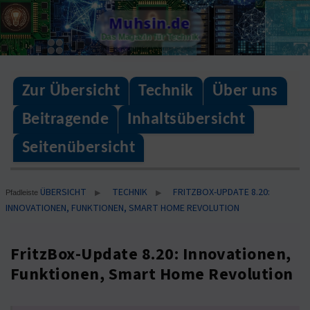
Skip
Muhsin.de
to
Das Magazin für Technik
content
Zur Übersicht
Technik
Über uns
Beitragende
Inhaltsübersicht
Seitenübersicht
ÜBERSICHT
TECHNIK
FRITZBOX-UPDATE 8.20:
▶
▶
Pfadleiste
INNOVATIONEN, FUNKTIONEN, SMART HOME REVOLUTION
FritzBox-Update 8.20: Innovationen,
Funktionen, Smart Home Revolution