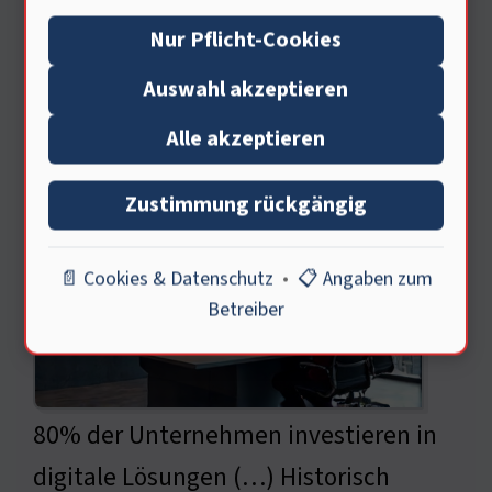
Effects of Technology on Mental Health, S. 22
Nur Pflicht-Cookies
Auswahl akzeptieren
Ökonomische Aspekte der
Alle akzeptieren
digitalen Transformation
Zustimmung rückgängig
📄 Cookies & Datenschutz
•
📋 Angaben zum
Betreiber
80% der Unternehmen investieren in
digitale Lösungen (…) Historisch