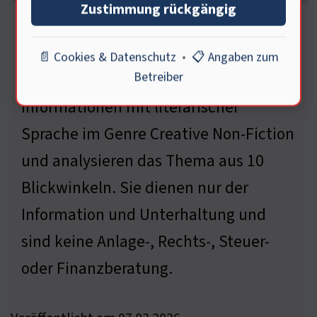
Zustimmung rückgängig
n
📄 Cookies & Datenschutz
•
📋 Angaben zum
Betreiber
Diese Beiträge verknüpfen sachliche
Informationen mit literarischer
Sprache im Genre Creative Non-Fiction
und analysieren das Thema aus 10
Blickwinkeln. Sie dienen nur der
Information und Unterhaltung und
sind keine Anlage-, Rechts-, Steuer-
oder Finanzberatung.