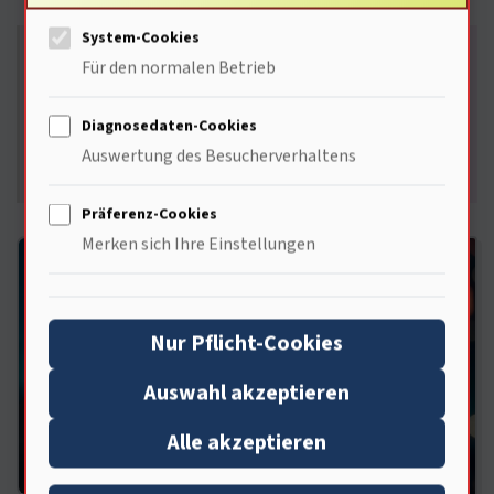
System-Cookies
Die Zukunft des Bezahlens steht vor der Tür: Ein-
Für den normalen Betrieb
Chip auf dem Fingernagel. Wie verändert diese
Technologie unser Konsumverhalten? Welche
Diagnosedaten-Cookies
Herausforderungen und Chancen bringt sie mit
Auswertung des Besucherverhaltens
sich?
Präferenz-Cookies
Merken sich Ihre Einstellungen
Nur Pflicht-Cookies
Auswahl akzeptieren
Alle akzeptieren