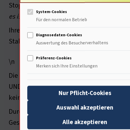
Stopp, ich dreh das zurück; klang schlau,
System-Cookies
es ist wie Lava aus dem Outlook-Schlund d
Für den normalen Betrieb
Ihre massive Struktur UND ihre strategis
Diagnosedaten-Cookies
Stabilität einer Region waren …\n
Auswertung des Besucherverhaltens
Präferenz-Cookies
\n
Merken sich Ihre Einstellungen
Die Entdeckung der Festung Bozcaada eröf
UND die Strategien der Menschen aus ver
Nur Pflicht-Cookies
keine.
Auswahl akzeptieren
Durch die sorgfältige Untersuchung von A
Alle akzeptieren
Gesellschaft, die Politik UND die Kriege 