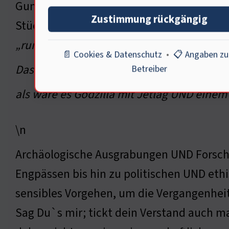
Gummistiefeln; die Stiefel denken: Nicht m
Zustimmung rückgängig
Stück zusammenzusetzen UND uns einen E
„rumpelt“ mal wieder; das$1$2.
📄 Cookies & Datenschutz
•
📋 Angaben z
Das sage ich als Mensch; ich bin keine Zit
Betreiber
als wäre es Godzilla mit Jetlag UND eine
\n
Archäologische Ausgrabungen UND Forschun
Engpässen bis hin zu politischen UND ethi
sensibles Vorgehen, um die Vergangenhei
Sag Du`s mir; tickt dein Verstand auch m