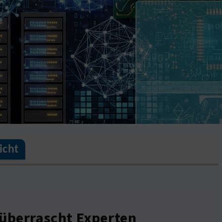
icht
 überrascht Experten