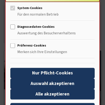
System-Cookies
Kritische Sicherheitslücken in Chrome schließen
Für den normalen Betrieb
– ein Thema von höchster Relevanz. Wie
schützen wir unsere Daten? Welche Rolle spielen
Diagnosedaten-Cookies
Updates? Und wie verhalten sich andere
Auswertung des Besucherverhaltens
Browser?
Präferenz-Cookies
Merken sich Ihre Einstellungen
Nur Pflicht-Cookies
Auswahl akzeptieren
Alle akzeptieren