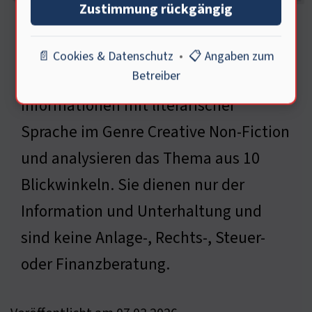
Zustimmung rückgängig
n
📄 Cookies & Datenschutz
•
📋 Angaben zum
Betreiber
Diese Beiträge verknüpfen sachliche
Informationen mit literarischer
Sprache im Genre Creative Non-Fiction
und analysieren das Thema aus 10
Blickwinkeln. Sie dienen nur der
Information und Unterhaltung und
sind keine Anlage-, Rechts-, Steuer-
oder Finanzberatung.