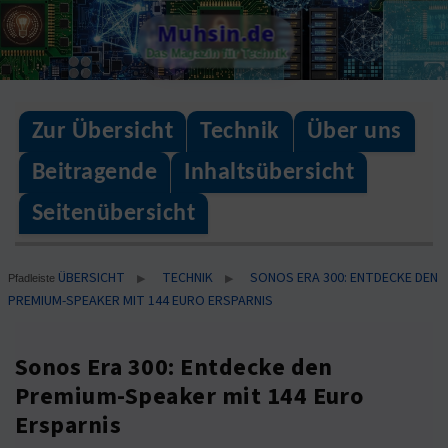
Skip
Muhsin.de
to
Das Magazin für Technik
content
Zur Übersicht
Technik
Über uns
Beitragende
Inhaltsübersicht
Seitenübersicht
ÜBERSICHT
TECHNIK
SONOS ERA 300: ENTDECKE DEN
▶
▶
Pfadleiste
PREMIUM-SPEAKER MIT 144 EURO ERSPARNIS
Sonos Era 300: Entdecke den
Premium-Speaker mit 144 Euro
Ersparnis