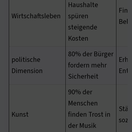
Haushalte
Fina
Wirtschaftsleben
spüren
Bela
steigende
Kosten
80% der Bürger
politische
Erhö
fordern mehr
Dimension
Ents
Sicherheit
90% der
Menschen
Stär
Kunst
finden Trost in
sozi
der Musik