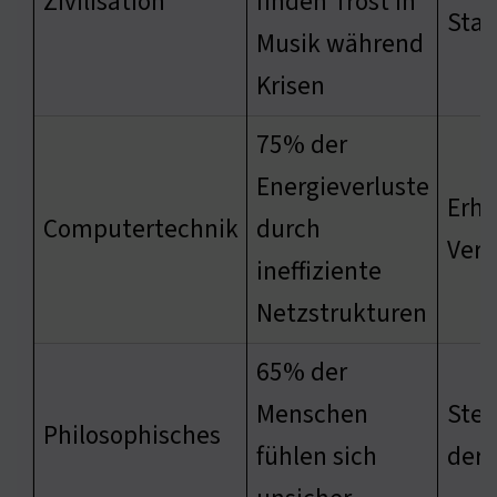
Zivilisation
finden Trost in
Stab
Musik während
Krisen
75% der
Energieverluste
Erhö
Computertechnik
durch
Verb
ineffiziente
Netzstrukturen
65% der
Menschen
Stei
Philosophisches
fühlen sich
der 