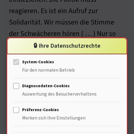
reagieren. Es ist ein Aufruf zur
Solidarität. Wir müssen die Stimme
der Schwächeren hören ( … ) Nur so
können wir eine gerechte Zukunft
🔒 Ihre Datenschutzrechte
gestalten. Es geht um mehr als
System-Cookies
Technik. Es geht um Menschlichkeit.
Für den normalen Betrieb
• Quelle: Soziologische Studien, Energie und
Diagnosedaten-Cookies
Gesellschaft, S. 15
Auswertung des Besucherverhaltens
Präferenz-Cookies
Merken sich Ihre Einstellungen
Psychologische Auswirkungen
von Stromausfällen