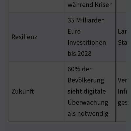
während Krisen
35 Milliarden
Euro
Lang
Resilienz
Investitionen
Stab
bis 2028
60% der
Bevölkerung
Vert
Zukunft
sieht digitale
Infr
Überwachung
gest
als notwendig