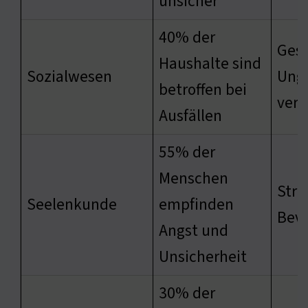
unsicher
40% der
Gese
Haushalte sind
Sozialwesen
Ungl
betroffen bei
vers
Ausfällen
55% der
Menschen
Stre
Seelenkunde
empfinden
Bevö
Angst und
Unsicherheit
30% der