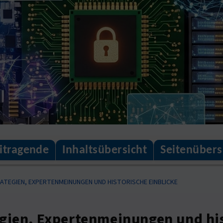
itragende
Inhaltsübersicht
Seitenübers
TEGIEN, EXPERTENMEINUNGEN UND HISTORISCHE EINBLICKE
gien, Expertenmeinungen und his