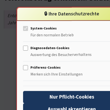
🔒 Ihre Datenschutzrechte
Entdecke, wiefunktioniert, und lerne von Experten 
Jahrhunderte entwickelt hat (…)
System-Cookies
Für den normalen Betrieb
Diagnosedaten-Cookies
Auswertung des Besucherverhaltens
Präferenz-Cookies
Merken sich Ihre Einstellungen
Nur Pflicht-Cookies
Auswahl akzeptieren