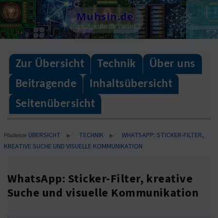
Skip
Muhsin.de
to
Das Magazin für Technik
content
Zur Übersicht
Technik
Über uns
Beitragende
Inhaltsübersicht
Seitenübersicht
ÜBERSICHT
TECHNIK
WHATSAPP: STICKER-FILTER,
▶
▶
Pfadleiste
KREATIVE SUCHE UND VISUELLE KOMMUNIKATION
WhatsApp: Sticker-Filter, kreative
Suche und visuelle Kommunikation